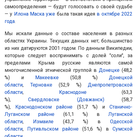
самоопределения — будут голосовать о своей судьбе
— у
Илона Маска уже
была такая идея
в октябре 2022
года
.
Мы искали данные о составе населения в разных
областях Украины. Текущих данных нет; большинство
из них датируются 2001 годом. По данным Википедии,
которые следует воспринимать с долей "соли", за
пределами Крыма русские являются самой
многочисленной этнической группой в
Донецке
(48,2
%) и
Макеевке
(50,8 %)
Донецкой
области
,
Терновке
(52,9 %)
Днепропетровской
области
,
Краснодоне
(63,3
%),
Свердловске (Довжанск)
(58,7
%),
Краснодонском районе
(51,7 %) и
Станично-
Луганском районе
(61,1 %) в
Луганской
области
,
Измаиле
(43,7 %) в
Одесской
области
,
Путивльском районе
(51,6 %) в
Сумской
области
.