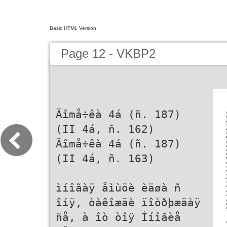
Basic HTML Version
Page 12 - VKBP2
Äîmå÷êà 4á (ñ. 187)
(II 4á, ñ. 162)
Äîmå÷êà 4á (ñ. 187)
(II 4á, ñ. 163)
ìíîãàÿ åìùöè èäøà ñ
îíÿ, òàêîæäè ïîòðþæäàÿ
ñå, à îò òîÿ Ìíîãèå