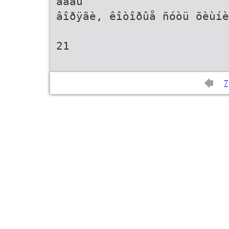
âåäü
âîðÿãè, êîòîðûå ñóòü õèùíè
21
7