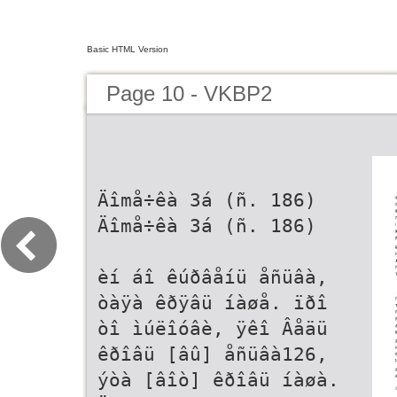
Basic HTML Version
Page 10 - VKBP2
Äîmå÷êà 3á (ñ. 186)
Äîmå÷êà 3á (ñ. 186)
èí áî êúðâåíü åñüâà,
òàÿà êðÿâü íàøå. ïðî
òî ìúëîóâè, ÿêî Âåäü
êðîâü [âû] åñüâà126,
ýòà [âîò] êðîâü íàøà.