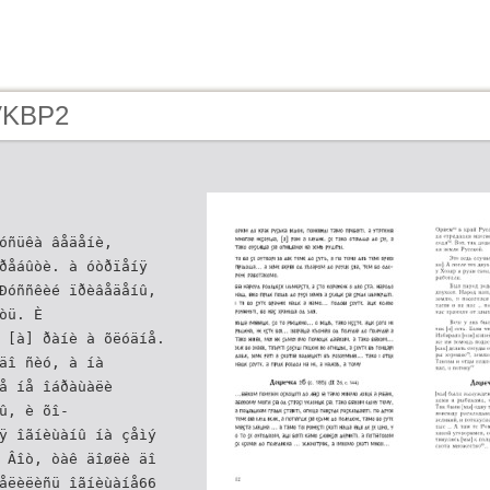
 VKBP2
óñüêà âåäåíè,
ðåáûòè. à óòðïåíÿ
Ðóññêèé ïðèâåäåíû,
òü. È
 [à] ðàíè à õëóäíå.
äî ñèó, à íà
å íå îáðàùàëè
û, è õî-
ÿ îãíèùàíû íà çåìý
 Âîò, òàê äîøëè äî
åëèëèñü îãíèùàíå66