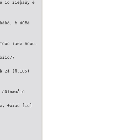
é îò ïîëþäüÿ ê
àãàõ, è áûëè
 îòöû íàøè ñóòü.
òîìó77
à 2á (ñ.185)
 âûíóæäåíû
ìè, ÷òîáû [ìû]