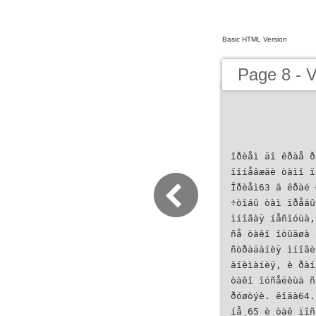
Basic HTML Version
Page 8 -
îðèåì äî êðàå ð
ïîíåâæäè òàìî ï
Îðèåì63 â êðàé 
÷òîáû òàì ïðåáû
ìíîãàÿ íåñîóùà,
ñå òàêî îòûäøà 
ñòðàäàíèÿ ìíîãè
âíèìàíèÿ, è ðàí
òàêî îóñåëèùà ñ
ðóøòýè. ëîäà64.
íå¸65 è òàê ïîñ